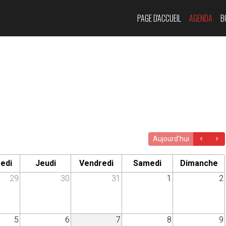
PAGE D'ACCUEIL
AGENDA
B
Aujourd'hui
edi
Jeudi
Vendredi
Samedi
Dimanche
29
30
31
1
2
5
6
7
8
9